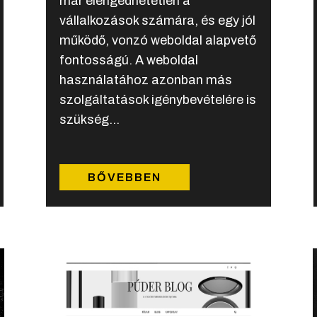
már elengedhetetlen a
vállalkozások számára, és egy jól
működő, vonzó weboldal alapvető
fontosságú. A weboldal
használatához azonban más
szolgáltatások igénybevételére is
szükség...
BŐVEBBEN