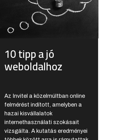
10 tipp a jó
weboldalhoz
Az Invitel a közelmúltban online
felmérést indított, amelyben a
hazai kisvállalatok
internethasználati szokásait
vizsgálta. A kutatás eredményei
többek között arra is rámutattak,