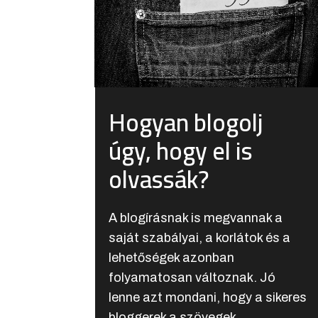
Hogyan blogolj
úgy, hogy el is
olvassák?
A blogírásnak is megvannak a
saját szabályai, a korlátok és a
lehetőségek azonban
folyamatosan változnak. Jó
lenne azt mondani, hogy a sikeres
bloggerek a szövegek