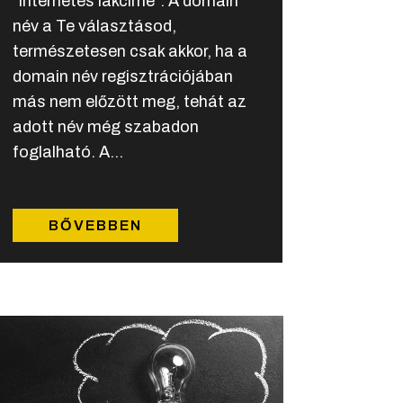
"internetes lakcíme". A domain
név a Te választásod,
természetesen csak akkor, ha a
domain név regisztrációjában
más nem előzött meg, tehát az
adott név még szabadon
foglalható. A...
BŐVEBBEN