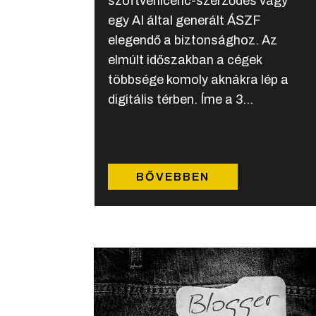
szoftverlicenc-szerződés vagy
egy AI által generált ÁSZF
elegendő a biztonsághoz. Az
elmúlt időszakban a cégek
többsége komoly aknákra lép a
digitális térben. Íme a 3...
BŐVEBBEN