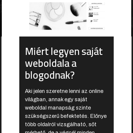
Miért legyen saját
weboldala a
blogodnak?
Aki jelen szeretne lenni az online
világban, annak egy saját
weboldal manapság szinte
szükségszerű befektetés. Előnye
több oldalról vizsgálható, sőt
mérhető, de a végcél minden