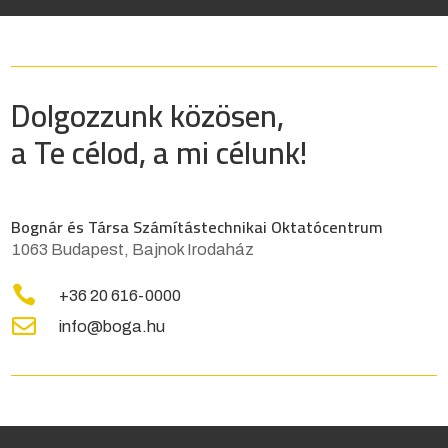
Dolgozzunk közösen,
a Te célod, a mi célunk!
Bognár és Társa Számítástechnikai Oktatócentrum
1063 Budapest, Bajnok Irodaház

+36 20 616-0000

info@boga.hu