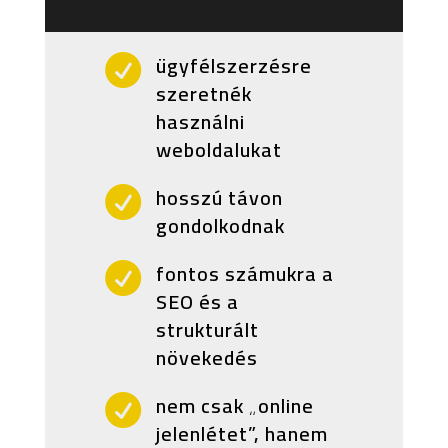
ügyfélszerzésre

szeretnék
használni
weboldalukat
hosszú távon

gondolkodnak
fontos számukra a

SEO és a
strukturált
növekedés
nem csak „online

jelenlétet”, hanem