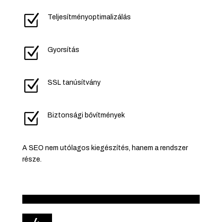
Z
Teljesítményoptimalizálás
Z
Gyorsítás
Z
SSL tanúsítvány
Z
Biztonsági bővítmények
A SEO nem utólagos kiegészítés, hanem a rendszer
része.
4