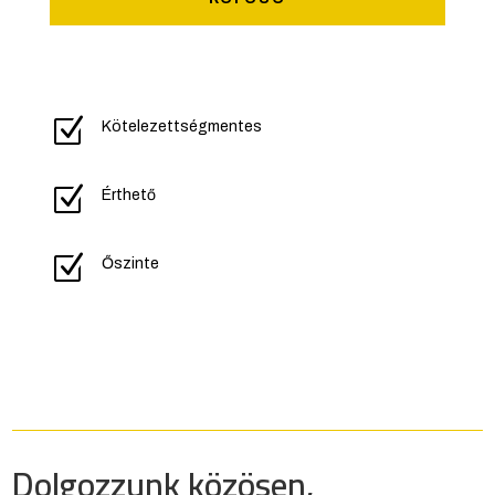
Z
Kötelezettségmentes
Z
Érthető
Z
Őszinte
Dolgozzunk közösen,