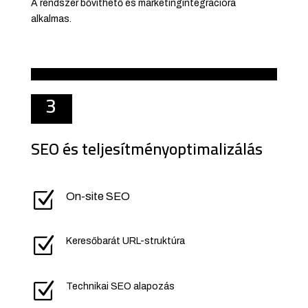
A rendszer bővíthető és marketingintegrációra
alkalmas.
3
SEO és teljesítményoptimalizálás
Z
On-site SEO
Z
Keresőbarát URL-struktúra
Z
Technikai SEO alapozás