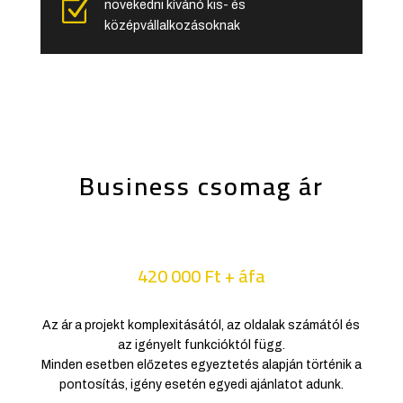
Z
növekedni kívánó kis- és
középvállalkozásoknak
Business csomag ár
420 000 Ft + áfa
Az ár a projekt komplexitásától, az oldalak számától és
az igényelt funkcióktól függ.
Minden esetben előzetes egyeztetés alapján történik a
pontosítás, igény esetén egyedi ajánlatot adunk.