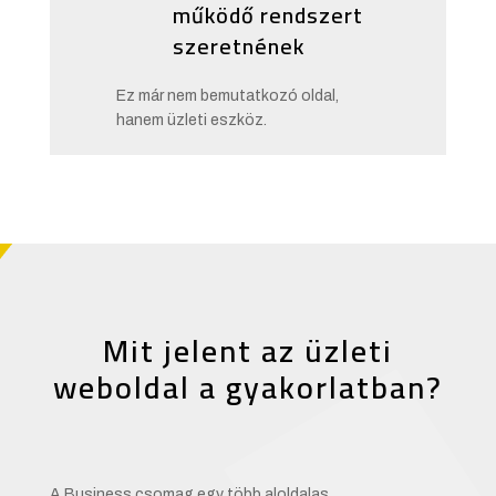
működő rendszert
szeretnének
Ez már nem bemutatkozó oldal,
hanem üzleti eszköz.
Mit jelent az üzleti
weboldal a gyakorlatban?
A Business csomag egy több aloldalas,