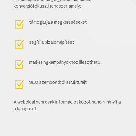
konverziófókuszú rendszer, amely:
Z
támogatja a megkereséseket
Z
segíti a bizalomépítést
Z
marketingkampányokhoz illeszthető
Z
SEO szempontból strukturált
A weboldal nem csak információt közöl, hanem irányítja
a látogatót.