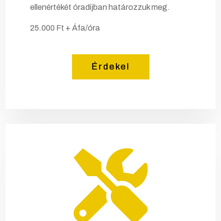
ellenértékét óradíjban határozzuk meg.
25.000 Ft + Áfa/óra
Érdekel
